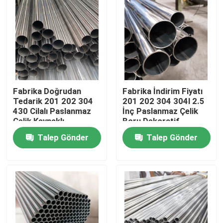
Fabrika Doğrudan
Fabrika İndirim Fiyatı
Tedarik 201 202 304
201 202 304 304l 2.5
430 Cilalı Paslanmaz
İnç Paslanmaz Çelik
Çelik Kaynaklı
Boru Dekoratif
Dekoratif Boru ve
Yuvarlak Boru
Talep Gönder
Talep Gönder
Borular
Ana sayfa
Hakkımızda
Kişiler