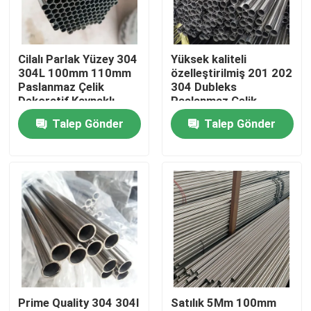
Ürünler
Cilalı Parlak Yüzey 304
Yüksek kaliteli
304L 100mm 110mm
özelleştirilmiş 201 202
videolar
Paslanmaz Çelik
304 Dubleks
Dekoratif Kaynaklı
Paslanmaz Çelik
Boru Boru
Dekoratif Kare Tüpler
Talep Gönder
Talep Gönder
Paslanmaz Çelik Rulo
Paslanmaz Çelik Şerit
Paslanmaz Çelik Sac Levha
Paslanmaz çelik dekoratif sac
Prime Quality 304 304l
Satılık 5Mm 100mm
Paslanmaz Çelik Sararmaya Dayanıklı