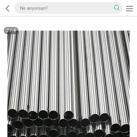
2
/
4