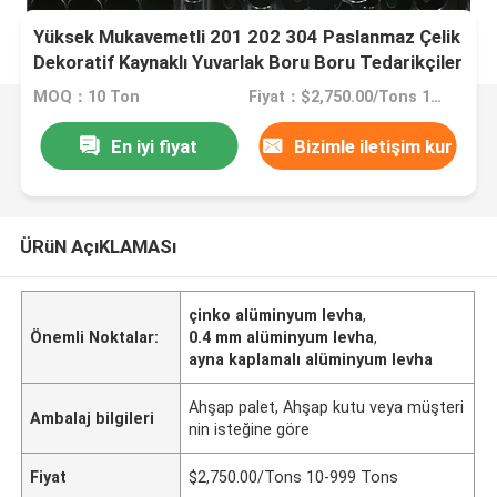
Yüksek Mukavemetli 201 202 304 Paslanmaz Çelik
Dekoratif Kaynaklı Yuvarlak Boru Boru Tedarikçiler
MOQ：10 Ton
Fiyat：$2,750.00/Tons 10-999 Tons
En iyi fiyat
Bizimle iletişim kur
ÜRüN AçıKLAMASı
çinko alüminyum levha
,
Önemli Noktalar:
0.4 mm alüminyum levha
,
ayna kaplamalı alüminyum levha
Ahşap palet, Ahşap kutu veya müşteri
Ambalaj bilgileri
nin isteğine göre
Fiyat
$2,750.00/Tons 10-999 Tons